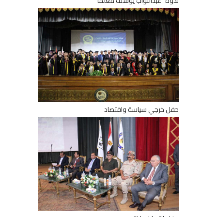
ندوة "عبدالتواب يوسف معلما"
حفل خرجي سياسة واقتصاد