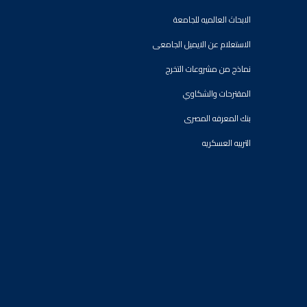
الابحاث العالميه للجامعة
الاستعلام عن الايميل الجامعى
نماذج من مشروعات التخرج
المقترحات والشكاوي
بنك المعرفه المصرى
التربيه العسكريه