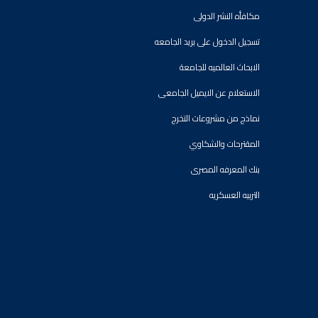
مكافأه النشر الدولى
تسجيل الدخول على بريد الجامعه
الابحاث العالميه للجامعة
الاستعلام عن الايميل الجامعى
نماذج من مشروعات التخرج
المقترحات والشكاوي
بنك المعرفه المصرى
التربيه العسكريه