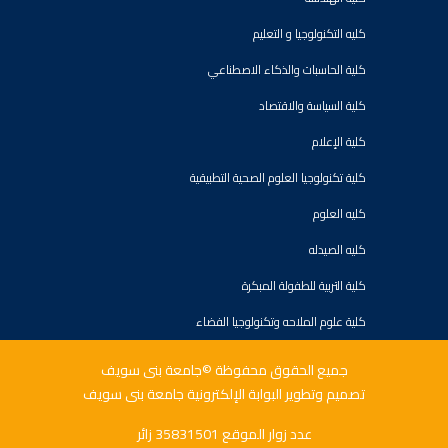
كليه التكنولوجيا و التعليم
كلية الحاسبات والذكاء الاصطناعي
كلية السياسة والاقتصاد
كلية الإعلام
كلية تكنولوجيا العلوم الصحية التطبيقية
كليه العلوم
كليه الصيدله
كلية التربية للطفولة المبكرة
كلية علوم الملاحه وتكنولوجيا الفضاء
جميع الحقوق محفوظة ©جامعة بنى سويف
تصميم وتطوير البوابة الإلكترونية جامعة بنى سويف
عدد زوار الموقع 35831501 زائر