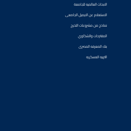
الابحاث العالميه للجامعة
الاستعلام عن الايميل الجامعى
نماذج من مشروعات التخرج
المقترحات والشكاوي
بنك المعرفه المصرى
التربيه العسكريه