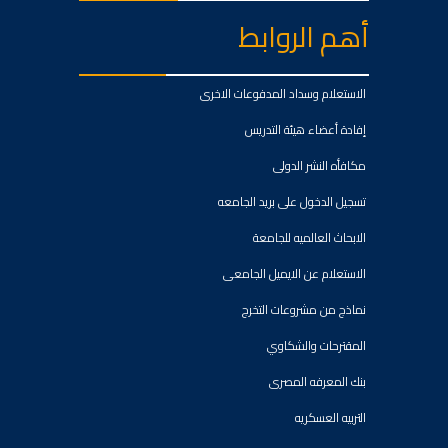
أهم الروابط
الاستعلام وسداد المدفوعات الاخرى
إفادة أعضاء هيئة التدريس
مكافأه النشر الدولى
تسجيل الدخول على بريد الجامعه
الابحاث العالميه للجامعة
الاستعلام عن الايميل الجامعى
نماذج من مشروعات التخرج
المقترحات والشكاوي
بنك المعرفه المصرى
التربيه العسكريه