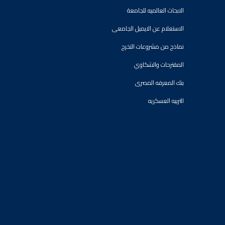
الابحاث العالميه للجامعة
الاستعلام عن الايميل الجامعى
نماذج من مشروعات التخرج
المقترحات والشكاوي
بنك المعرفه المصرى
التربيه العسكريه