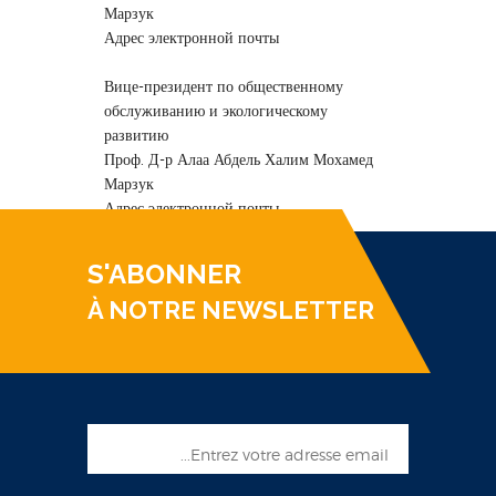
Марзук
Адрес электронной почты
Вице-президент по общественному
обслуживанию и экологическому
развитию
Проф. Д-р Алаа Абдель Халим Мохамед
Марзук
Адрес электронной почты
S'ABONNER
À NOTRE NEWSLETTER