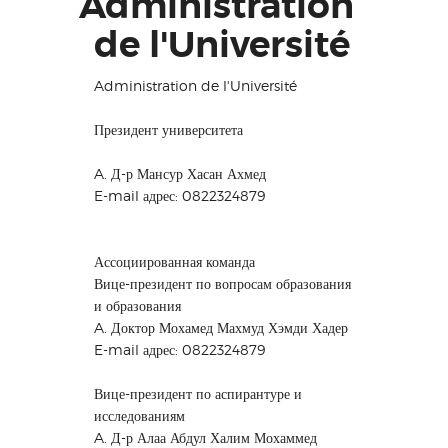
Administration
de l'Université
Administration de l'Université
Президент университета
A. Д-р Мансур Хасан Ахмед
E-mail адрес: 0822324879
Ассоциированная команда
Вице-президент по вопросам образования
и образования
A. Доктор Мохамед Махмуд Хэмди Хадер
E-mail адрес: 0822324879
Вице-президент по аспирантуре и
исследованиям
A. Д-р Алаа Абдул Халим Мохаммед