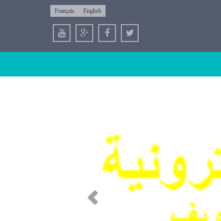
Français
English
Previous