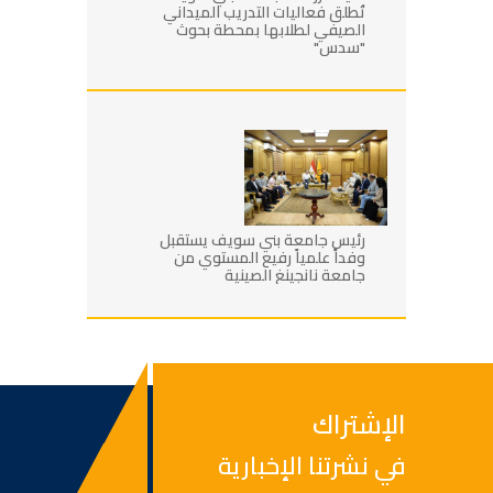
تُطلق فعاليات التدريب الميداني
الصيفي لطلابها بمحطة بحوث
"سدس"
رئيس جامعة بني سويف يستقبل
وفداً علمياً رفيع المستوي من
جامعة نانجينغ الصينية
الإشتراك
في نشرتنا الإخبارية