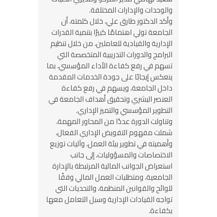
والوحدات والإدارات المختلفة.
وأكد الدكتور طارق علي، خلال كلمته، أن
الجامعة تولي اهتمامًا كبيرًا بتنمية القدرات
الإدارية والقيادية للعاملين، من خلال تنظيم
البرامج والدورات التدريبية المتخصصة التي
تسهم في رفع كفاءة الأداء المؤسسي، بما
ينعكس إيجابًا على جودة الخدمات المقدمة
داخل الجامعة، ويسهم في رفع كفاءة
العنصر البشري وتحقيق أهداف الجامعة في
التطوير المؤسسي والتميز الإداري.
وتناولت الدورة عددًا من المحاور المهمة،
شملت مفهوم التفويض الإداري الفعال،
وأهميته في تطوير بيئة العمل، وآليات توزيع
الاختصاصات والمسؤوليات، إلى جانب
استعراض الجوانب المالية المرتبطة بالإدارة
الجامعية، ومتطلبات العمل المالي وفقًا
للوائح والقوانين المنظمة، والتحديات التي
تواجه القيادات الإدارية وسبل التعامل معها
بكفاءة.