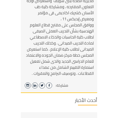
مديرية الصحة ببنى سويف واستعراض أوجه
التعاون المقترحه ، ومشاركة كلية طب
الأسنان كشريك اكاديمى فى مؤتمر
ومعرض إيديكس 11 ،
ووافق المجلس على مقترح قطاع العلوم
الهندسية بشأن التدريب العملى الصيفى
لطلاب كلية الحاسبات والذكاء الاصطناعي
لمادة التدريب الميدانى ، وكذلك التدريب
الميدانى لطلاب كلية الإعلام ، كما استعرض
المجلس خطة مركز ضمان الجوده والاعتماد
للعام الدراسى الجديد والذى شمل تفعيل
استمارة التقييم الشامل من عمداء
القطاعات ، وتوصيف البرامج والمقررات .
مشاركة:
أحدث الأخبار