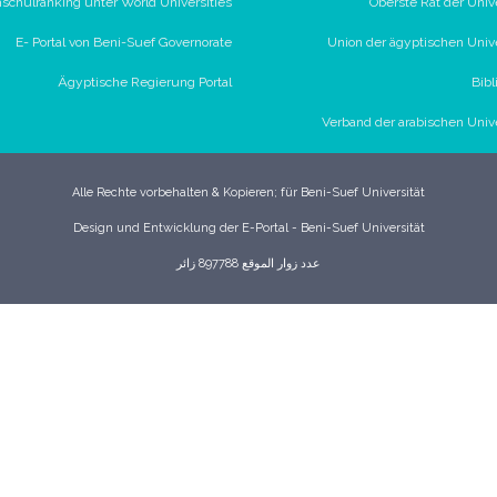
schulranking unter World Universities
Oberste Rat der Univ
E- Portal von Beni-Suef Governorate
Union der ägyptischen Univ
Ägyptische Regierung Portal
Bibl
Verband der arabischen Univ
Alle Rechte vorbehalten & Kopieren; für Beni-Suef Universität
Design und Entwicklung der E-Portal - Beni-Suef Universität
عدد زوار الموقع 897788 زائر