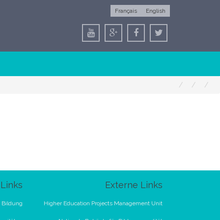
Français
English
Links
Externe Links
 Bildung
Higher Education Projects Management Unit