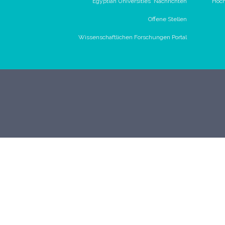
Egyptian Universities 'Nachrichten
Hoch
Offene Stellen
Wissenschaftlichen Forschungen Portal