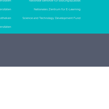
ersitäten
Nationale Behörde für Bildungsqualität
ersitäten
Nationales Zentrum für E-Learning
iotheken
Science and Technology Development Fund
ersitäten