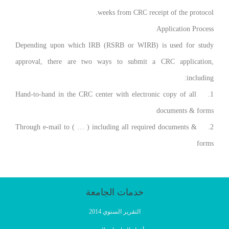
weeks from CRC receipt of the protocol.
Application Process
Depending upon which IRB (RSRB or WIRB) is used for study
approval, there are two ways to submit a CRC application,
including:
Hand-to-hand in the CRC center with electronic copy of all
1.
documents & forms
Through e-mail to ( … ) including all required documents &
2.
forms
خدمات الجامعة
التقرير السنوي 2014