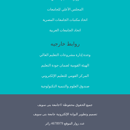
المجلس الأعلي للجامعات
اتحاد مكتبات الجامعات المصرية
اتحاد الجامعات العربية
روابط خارجيه
وحدة إدارة مشروعات التعليم العالي
الهيئة القومية لضمان جودة التعليم
المركز القومي للتعليم الإلكتروني
صندوق العلوم والتنمية التكنولوجية
جميع الحقوق محفوظة ©جامعة بنى سويف
تصميم وتطوير البوابة الإلكترونية جامعة بنى سويف
عدد زوار الموقع 4678979 زائر