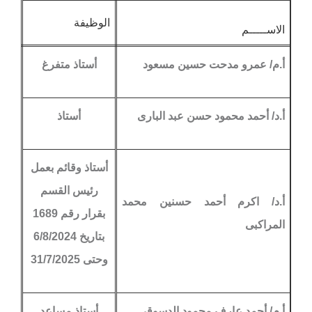
الوظيفة
الاســـــم
أ.م/ عمرو مدحت حسين مسعود
أستاذ متفرغ
أ.د/ أحمد محمود حسن عبد البارى
أستاذ
أستاذ وقائم بعمل
رئيس القسم
أ.د/ اكرم أحمد حسنين محمد
بقرار رقم 1689
المراكبى
بتاريخ 6/8/2024
وحتى 31/7/2025
أ.م/ أحمد عارف محمود الدسوقى
أستاذ مساعد