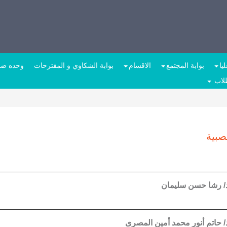
يا
بوابة المجتمع
الاقسام
بوابة الشكاوي و المقترحات
وحده ضما
طلاب
صبية
د/ رشا حسن سليمان
د/ حاتم أنور محمد أمين المصرى