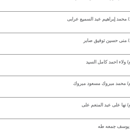
د/ محمد إبراهيم عبد السميع عرابى
د/ منى حسين توفيق صابر
م/ ولاء احمد كامل السيد
م/ محمد مبروك مسعود مبروك
م/ نها على عبد المنعم على
 يوسف جمعه طه