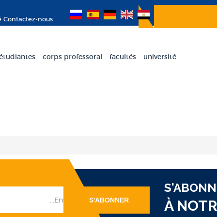
é
Contactez-nous
 étudiantes
corps professoral
facultés
université
S'ABONN
À NOT