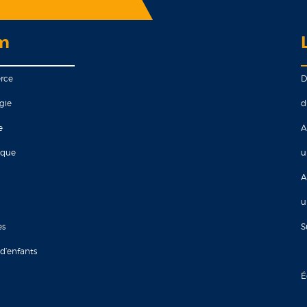
am
rce
D
gie
d
e
A
ique
u
A
u
es
S
 d’enfants
É