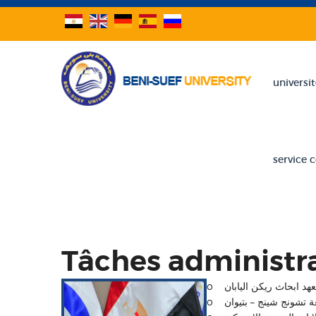
universi
service
Tâches administra