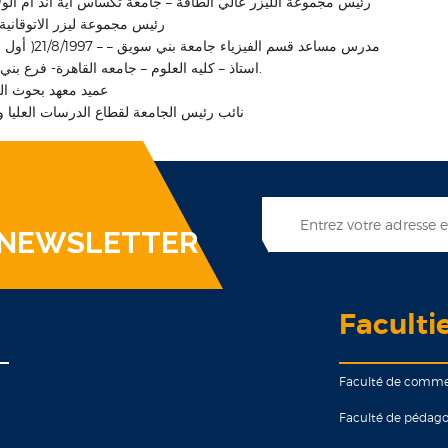
رئيس مجموعة الليزر عالي الطاقة – جامعة تكساس اية اند ام الولايا
رئيس مجموعة ليزر الاتوقانية –
o مدرس مساعد قسم الفيزياء جامعة بني سويق – – 21/8/1997( أول عضو هيئه تدريس يتم )
o استاذ – كليه العلوم – جامعه القاهرة- فرع بني سويف في 23/2/1998.
عميد معهد بحوث الل
نائب رئيس الجامعة لقطاع الدرسات العليا و
 NEWSLETTER
Faculti
Faculté de comm
Faculté de pédago