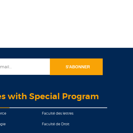
es with Special Program
erce
Faculté des lettres
gie
Faculté de Droit