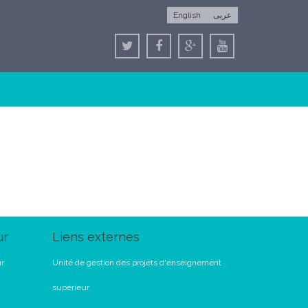
English
عربى
ur
Liens externes
ur
Unité de gestion des projets d'enseignement
supérieur