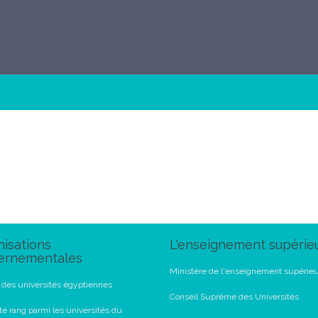
isations
L'enseignement supérie
ernementales
Ministère de l'enseignement supérie
l des universités égyptiennes
Conseil Suprême des Universités
té rang parmi les universités du