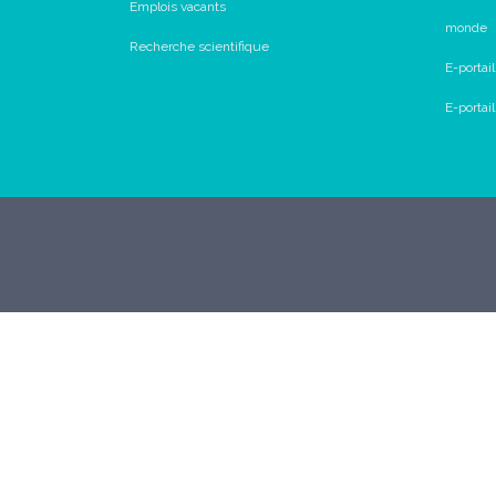
Emplois vacants
monde
Recherche scientifique
E-portai
E-porta