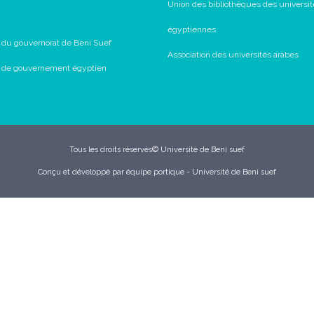
Union des bibliothèques des universit
égyptiennes
l du gouvernorat de Beni Suef
Association des universités arabes
il de gouvernement égyptien
Tous les droits réservés© Université de Beni suef
Conçu et développé par équipe portique - Université de Beni suef