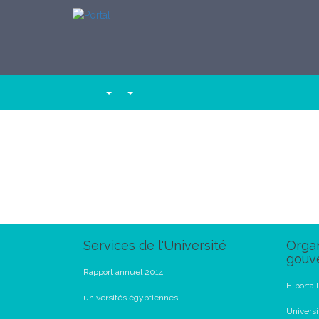
Services de l'Université
Organ
gouv
Rapport annuel 2014
E-portai
universités égyptiennes
Universi