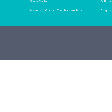
Offene Stellen
E- Porta
Wissenschaftlichen Forschungen Portal
Ägyptis