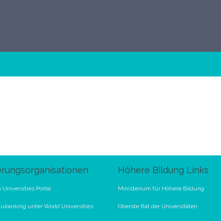
erungsorganisationen
Höhere Bildung Links
 Universities Portal
Ministerium für Höhere Bildung
lranking unter World Universities
Oberste Rat der Universitäten