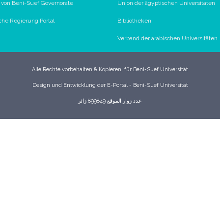
l von Beni-Suef Governorate
Union der ägyptischen Universitäten
che Regierung Portal
Bibliotheken
Verband der arabischen Universitäten
Alle Rechte vorbehalten & Kopieren; für Beni-Suef Universität
Design und Entwicklung der E-Portal - Beni-Suef Universität
عدد زوار الموقع 899849 زائر