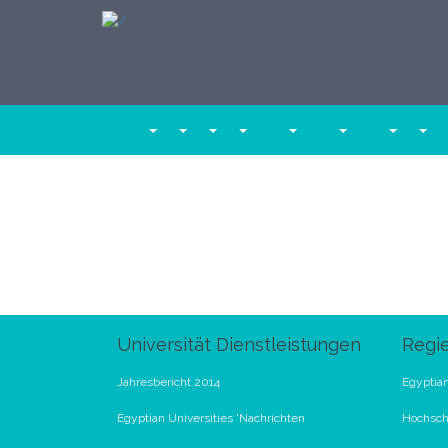
Universität Dienstleistungen
Regi
Jahresbericht 2014
Egyptian
Egyptian Universities 'Nachrichten
Hochschu