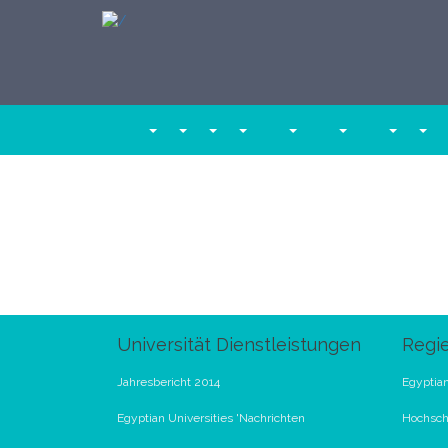
Universität Dienstleistungen
Regi
Jahresbericht 2014
Egyptian
Egyptian Universities 'Nachrichten
Hochschu