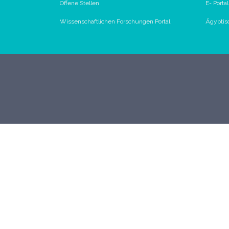
Offene Stellen
E- Porta
Wissenschaftlichen Forschungen Portal
Ägyptis