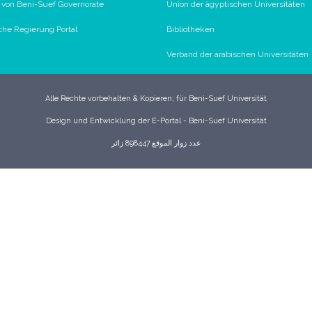
l von Beni-Suef Governorate
Union der ägyptischen Universitäten
che Regierung Portal
Bibliotheken
Verband der arabischen Universitäten
Alle Rechte vorbehalten & Kopieren; für Beni-Suef Universität
Design und Entwicklung der E-Portal - Beni-Suef Universität
عدد زوار الموقع 898447 زائر