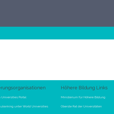
erungsorganisationen
Höhere Bildung Links
 Universities Portal
Ministerium für Höhere Bildung
lranking unter World Universities
Oberste Rat der Universitäten