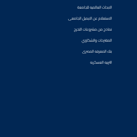
الابحاث العالميه للجامعة
الاستعلام عن الايميل الجامعى
نماذج من مشروعات التخرج
المقترحات والشكاوي
بنك المعرفه المصرى
التربيه العسكريه