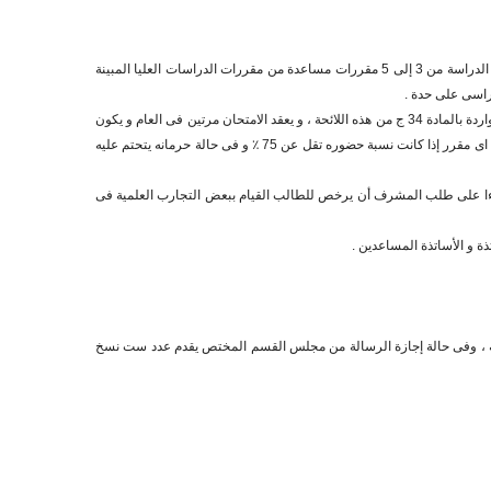
1- أن يتابع لمدة سنة ميلادية كاملة الدراسة التكميلية التى تقررها لجنة الدراسات العليا و مجلس الكلية بناءا على اقتراح مجالس الأقسام المتخصصة على أن تشمل مدة الدراسة من 3 إلى 5 مقررات مساعدة من مقررات الدراسات العليا المبينة
2- يؤدى الطالب بنجاح الامتحان التحريرى و الشفوى و العملى فى مقررات الدراسة التكميلية المكلف بها قبل تقدمة بالرسالة و يقدر نجاح الطالب فيها بأحد التقديرات الواردة بالمادة 34 ج من هذه اللائحة ، و يعقد الامتحان مرتين فى العام و يكون
امتحانه فى جميع المقررات التى رسب فيها فى المواعيد التى يحددها مجلس الدراسات العليا والبحوث بناءا على اقتراح مجلس الكلية ، و يحرم الطالب من دخول امتحان اى مقرر إذا كانت نسبة حضوره تقل عن 75 ٪ و فى حالة حرمانه يتحتم عليه
بناءا على طلب المشرف أن يرخص للطالب القيام ببعض التجارب العلمية فى
ة ، وفى حالة إجازة الرسالة من مجلس القسم المختص يقدم عدد ست نسخ