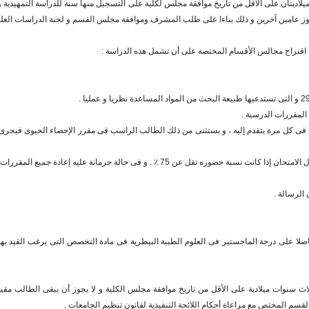
اديتان على الأقل من تاريخ موافقة مجلس لكلية على التسجيل منها سنة للدراسة التمهيدية و س
جاوز عامين آخرين و ذلك بناءا على طلب المشرف وموافقة مجلس القسم و لجنة الدراسات العليا 
على اقتراح مجالس الأقسام المختصة على أن تشمل هذه الدراسة :
المقررات الدرسية .
 فى كل مرة يتقدم إليه ، و يستثنى من ذلك الطالب الراسب فى مقرر الإحصاء الحيوى فيجرى 
. و فى حالة حرمانة عليه إعادة جميع المقررات دراسة و امتحانا .
الرسالة .
اصلا على درجة الماجستير فى العلوم الطبية البيطرية فى مادة التخصص التى يرغب القيد به
اث سنوات ميلادية على الأقل من تاريخ موافقة مجلس الكلية و لا يجوز أن يبقى الطالب مقيد
سم المختص مع مراعاة أحكام اللائحة التنفيذية لقانون تنظيم الجامعات .