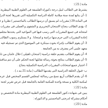
مادة ( 21 ) :
يشترط فى الطالب لنيل درجة دكتوراه الفلسفة فى العلوم الطبية البيطرية:
فى المادة 29 ( مقررات لم يسبق أن درسها الطالب بالماجستير ) نظريا و عمليا ، و لا يحق للطالب التقدم لأول امتحان إلا بعد استيفاء نسبة الحضور المقررة لكل مقرر دراسى على حدة .
إعادة المقررات التى حرم منها دراسة و امتحانا . و لا يستلزم رسوب الطالب أ
3- أن يقوم الطالب بإجراء بحوث مبتكرة فى الموضوع الذى تم تسجيله في
معهد علمى أخر معترف به من الجامعة .
4- أن يقوم الطالب بتقديم حلقة دراسية ( امتحان تاهيلى ) خلال عامان من تاريخ التسجيل على الأكثر حول أبحاث رسالته و مجال مادة تخصصة ويقرر قبولها لجنة من الأساتذة و الأساتذة المساعدين .
5- أن يقوم الطالب بنتائج بحوثة رسالة تقابلها لجنة الحكم على أن تتم مناقشة الطالب فى رسالته علانية و أن يكون مستوفيا الشروط التالية : -
أ- اجتياز جميع امتحانات المقررات الدراسية التكميلية بنجاح .
ب- قبول الحلقة الدراسية التى يقدمها الطالب ( مادة 21 بند د ) .
6- أن يقدم الطالب أربع نسخ من رسالتة لمجلس القسم المختص قبل عرض
لمكتبة الكلية و نسخة واحدة للمكتبة العامة بالجامعة قبل عرض تقرير لجنة
مادة ( 22 ) :
يبين فى شهادة دكتور الفلسفة فى العلوم الطبية البيطرية مادة التخصص و ع
أحكام مشركة لدرجتى الماجستير و الدكتوراه :
مادة ( 23 ) :