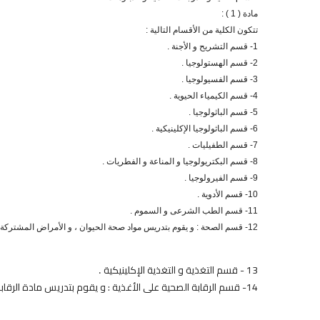
مادة ( 1 ) :
تتكون الكلية من الأقسام التالية :
1- قسم التشريح و الأجنة .
2- قسم الهستولوجيا .
3- قسم الفسيولوجيا .
4- قسم الكيمياء الحيوية .
5- قسم الباثولوجيا .
6- قسم الباثولوجيا الإكلينيكية .
7- قسم الطفيليات .
8- قسم البكتريولوجيا و المناعة و الفطريات .
9- قسم الفيرولوجيا .
10- قسم الأدوية .
11- قسم الطب الشرعى و السموم .
12- قسم الصحة : و يقوم بتدريس مواد صحة الحيوان ، و الأمراض المشتركة ، و رعاية و سلوكيات الحيوان .
13 - ق
سم التغذية و التغذية الإكلينيكية
.
14- قسم الرقابة الصحية على الأغذية : و يقوم بتدريس مادة الرقابة الصحية على الألبان ومنتجاتها والزيوت والدهون والبيض ، ومادة الرقابة الصحية على اللحوم و الأسماك و منتجاتها و المخلفات الحيوانية .