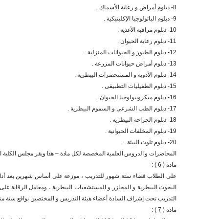
8- دبلوم أمراض و رعاية الأسماك .
9- دبلوم الباثولوجيا الإكلينيكية .
10- دبلوم مراقبة الأغذية .
11- دبلوم رعاية الحيوان .
12- دبلوم الطيور و الحيوانات المنزلية .
13- دبلوم أمراض حيوانات المزرعة .
14- دبلوم الأدوية و المستحضرات البيطرية .
15- دبلوم الطفيليات التطبيقى .
16- دبلوم ميكروبيولوجيا الحيوان .
17- دبلوم الطب الشرعى و السموم البيطرية .
18- دبلوم الجراحة البيطرية .
19- دبلوم المخلفات الحيوانية .
20- دبلوم تلوث البيئة .
المحاضرات و الدروس العلمية المخصصة لكل مادة – هذا ويقر مجلس الكلية ا
مادة ( 6 ) :
على الطلاب قضاء ستة شهور للتدريب ، موزعة على أساس شهرين بعد أداء امتح
البحوث البيطرية و المجازر و المستشفيات البيطرية ، ومعامل الرقابة على ال
التدريب تحت إشراف السادة أعضاء هيئة التدريس و المختصين بواقع ستة مناعا
مادة ( 7 ) :