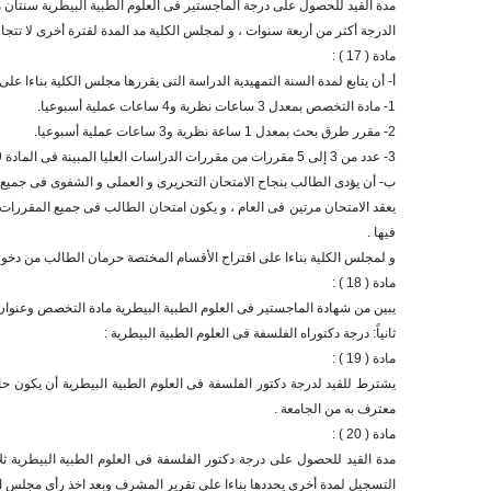
مدة القيد للحصول على درجة الماجستير فى العلوم الطبية البيطرية سنتان ميل
الدرجة أكثر من أربعة سنوات ، و لمجلس الكلية مد المدة لفترة أخرى لا تت
مادة ( 17 ) :
أ- أن يتابع لمدة السنة التمهيدية الدراسة التى يقررها مجلس الكلية بناءا 
1- مادة التخصص بمعدل 3 ساعات نظرية و4 ساعات عملية أسبوعيا.
2- مقرر طرق بحث بمعدل 1 ساعة نظرية و3 ساعات عملية أسبوعيا.
3- عدد من 3 إلى 5 مقررات من مقررات الدراسات العليا المبينة فى المادة 29 و التى تستدعيها طبيعة البحث من المواد المساعدة نظريا و عمليا .
ب- أن يؤدى الطالب بنجاح الامتحان التحريرى و العملى و الشفوى فى جميع 
يعقد الامتحان مرتين فى العام ، و يكون امتحان الطالب فى جميع المقررات
فيها .
و لمجلس الكلية بناءا على اقتراح الأقسام المختصة حرمان الطالب من دخول الامتحان إذا كانت نسبة حضوره تقل عن 75 ٪ 
مادة ( 18 ) :
يبين من شهادة الماجستير فى العلوم الطبية البيطرية مادة التخصص وعنوان 
ثانياً: درجة دكتوراه الفلسفة فى العلوم الطبية البيطرية :
مادة ( 19 ) :
يشترط للقيد لدرجة دكتور الفلسفة فى العلوم الطبية البيطرية أن يكون ح
معترف به من الجامعة .
مادة ( 20 ) :
مدة القيد للحصول على درجة دكتور الفلسفة فى العلوم الطبية البيطرية ثل
التسجيل لمدة أخرى يحددها بناءا على تقرير المشرف وبعد اخذ رأى مجلس الق