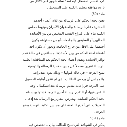
في القسم المسجل فيه لمدة ستة شهور على الأقل من
تاريخ موافقة مجلس الكلية على التسجيل .
مادة (60) :
تعين لجنة الحكم على الرسالة من ثلاثة أعضاء أحدهم
المشرف على الرسالة والعضوان الآخران يعينهما مجلس
الكلية بناء على اقتراح القسم المختص من بين الأساتذة
الحاليين أو السابقين بالجامعات أو من مستواهم يكون
أ
حدهما على الأقل من خارج الجامعة ويجوز أن يكون احد
أعضاء لجنة الحكم من بين الأساتذة المساعدين في حالة عدم
توافر الأساتذة ويقدم أعضاء لجنة الحكم بعد المناقشة العلنية
للرسالة تقريراً مفصلاً عن مدى صلاحية الرسالة والتوصية
بمنح الدرجة – في حالة قبولها – وذلك بدون تقديرات.
وللمجلس أن يرخص للطالب الذي لم تتقرر أهليته للحصول
على الدرجة في إعادة تقديم الرسالة بعد استكمال أوجه
النقص فيها، أو التقدم برسالة أخرى تتم مناقشتها بواسطة
لجنة الحكم السابقة، ويعرض التقرير مع الرسالة بعد إدخال
التعديلات التي أقرتها اللجنة على مجلس الكلية للتوصية بمنح
الدرجة .
مادة (61) :
يذكر في الشهادة التي تمنح للطالب بيان ما تخصص فيه