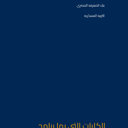
بنك المعرفه المصرى
التربيه العسكريه
الكليات التى بها برامج