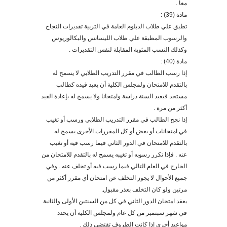
معا
.
مادة (39) :
تطبق علي طلاب الدبلوم العامة في التربية تقديرات النجاح
والرسوب المطبقة علي طلاب الليسانس والبكالوريوس
وكذلك النسب المئوية المقابلة لنفس التقديرات
.
مادة (40) :
إذا رسب الطالب في مقرر التدريب الطلابي لا يسمح ل
ه
بالتقدم للامتحان ولمجلس الكلية أن يعيد قيد
ه
كطالب
مستجد فيعيد السنة دراسة وامتحانا ولا يسمح ل
ه
بإعادة القيد
أكثر من مرة
.
إذا نجح الطالب في مقرر التدريب الطلابي ورسب أو تغيب
في امتحانات أو بعض أو كل المقررات الأخرى يسمح ل
ه
بالتقدم للامتحان في الدور الثاني فيما رسب في
ه
أو تغيب
عن
ه
.
فإذا تكرر رسوب
ه
أو تغيب
ه
يسمح له بالتقدم للامتحان من
الخارج في العام التالي فيما رسب فيه أو تخلف عن
ه
. وفي
جميع الأحوال لا يجوز التخلف عن امتحان أي مقرر أكثر من
مرتين ولو كان التخلف بعذر مقبول
.
يعقد امتحان الدور الثاني في كل من السنتين ال
أولى
والثانية
في شهر سبتمبر من كل عام ولمجلس الكلية أن يحدد
مواعيد
أخرى
إذا كانت الظروف تقتضى ذلك
.