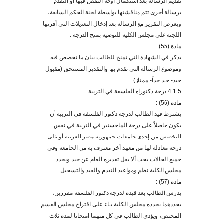
تقديم الرسالة بعد استكمال أوجه النقص فيها أو التقدم
برسالة أخرى تتم مناقشتها بواسطة لجنة الحكم السابقة،
ويعرض التقرير مع الرسالة
بعد إدخال التعديلات التي أقرتها
اللجنة على مجلس الكلية للتوصية
بمنح الدرجة .
مادة (55) :
يذكر في الشهادة التي تمنح للطالب بيان ما تخصص فيه
وموضوع الرسالة التي تقدم بها والتقدير المستحق (مقبول-
جيد- جيد جداً- ممتاز) .
4.1.5 درجة دكتوراه الفلسفة في التربية
مادة (56) :
يشترط قيد الطالب لدرجة دكتور الفلسفة في التربية أن
يكون حاصلاً على درجة الماجستير في التربية في نفس
التخصص من إحدى جامعات جمهورية مصر العربية أو على
درجة معادلة لها من معهد أخر معترف به من الجامعة وفي
جميع الحالات يجب ألا يقل تقديره العام عن جيد ويحدد
مجلس الكلية نظم ومواعيد التقدم والقيد والتسجيل .
مادة (57) :
يدرس الطالب بعد قيده لدرجة دكتور الفلسفة مقررين،
يحددهما يحدده مجلس الكلية بناء على اقتراح مجلس القسم
المختص، ويؤدي الطالب في كل منهما امتحانا لمدة ثلاث