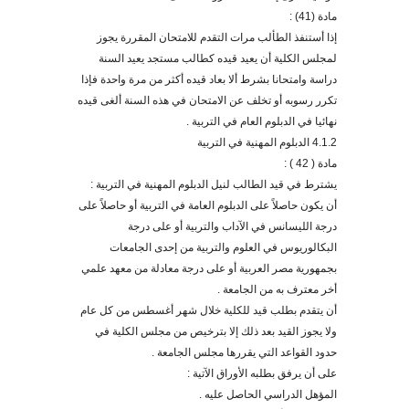
مادة (41) :
إذا أس
ت
نفذ ال
ط
ألب مرات التقدم للامتحان المقررة يجوز
لمجلس الكلية أن يعيد ق
يده
كطالب مستجد يعيد السنة
دراسة وامتحانا بشرط ألا بعاد قيده أكثر من مرة واحدة فإذا
تكرر رسوبه أو تخلف عن الامتحان في ه
ذه
السنة ألغى قيده
نهائيا في الدبلوم العام في التربية
.
4.1.2 الدبلوم المهنية في التربية
مادة ( 42 ) :
يشترط في قيد الطالب لنيل الدبلوم المهنية في التربية :
أن يكون حاصلاً على الدبلوم العامة في التربية أو حاصلاً على
درجة الليسانس في الآداب والتربية أو على درجة
البكالوريوس في العلوم والتربية من إحدى الجامعات
بجمهورية مصر العربية أو على درجة معادلة من معهد علمي
أخر معترف به من الجامعة .
أن يتقدم بطلب قيد للكلية خلال شهر أغسطس من كل عام
ولا يجوز القيد بعد ذلك إلا بترخيص من مجلس الكلية في
حدود القواعد التي يقررها مجلس الجامعة
.
على أن يرفق بطلبه الأوراق الآتية :
المؤهل الدراسي الحاصل عليه .