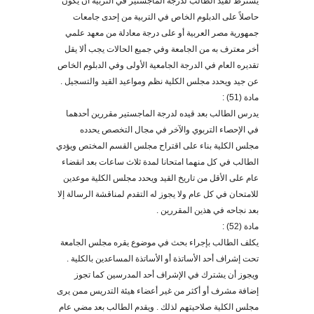
يشترط لقيد الطالب لدرجة الماجستير في التربية أن يكون
حاصلاً على الدبلوم الخاص في التربية من إحدى جامعات
جمهورية مصر العربية أو على درجة معادلة من معهد علمي
أخر معترف به من الجامعة وفي جميع الحالات يجب ألا يقل
تقديره العام في الدرجة الجامعية الأولى وفي الدبلوم الخاص
عن جيد ويحدد مجلس الكلية نظم ومواعيد القيد والتسجيل .
مادة (51) :
يدرس الطالب بعد قيده لدرجة الماجستير مقررين أحدهما
في الإحصاء التربوي والآخر في مجال التخصص يحدده
مجلس الكلية بناء على اقتراح مجلس القسم المختص ويؤدي
الطالب في كل منهما امتحانا لمدة ثلاث ساعات بعد انقضاء
عام على الأقل من تاريخ القيد ويحدد مجلس الكلية موعدين
للامتحان في كل عام ولا يجوز له التقدم لمناقشة الرسالة إلا
بعد نجاحه في هذين المقررين .
مادة (52) :
يكلف الطالب بإجراء بحث في موضوع يقره مجلس الجامعة
تحت إشراف أحد الأساتذة أو الأساتذة المساعدين بالكلية .
ويجوز أن يشترك في الإشراف أحد المدرسين كما تجوز
إضافة مشرف أو أكثر من غير أعضاء هيئة التدريس ممن يرى
مجلس الكلية صلاحيتهم لذلك . ويقدم الطالب بعد مضي عام