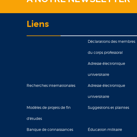
Liens
Déclarations des membres
du corps professoral
Adresse électronique
universitaire
Recherches internationales
Adresse électronique
universitaire
Modèles de projets de fin
Suggestions et plaintes
d'études
Banque de connaissances
Éducation militaire