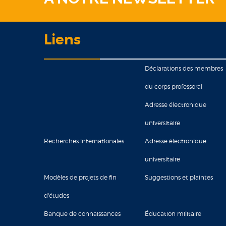
Liens
Déclarations des membres
du corps professoral
Adresse électronique
universitaire
Recherches internationales
Adresse électronique
universitaire
Modèles de projets de fin
Suggestions et plaintes
d'études
Banque de connaissances
Éducation militaire