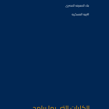
بنك المعرفه المصرى
التربيه العسكريه
الكليات التى بها برامج