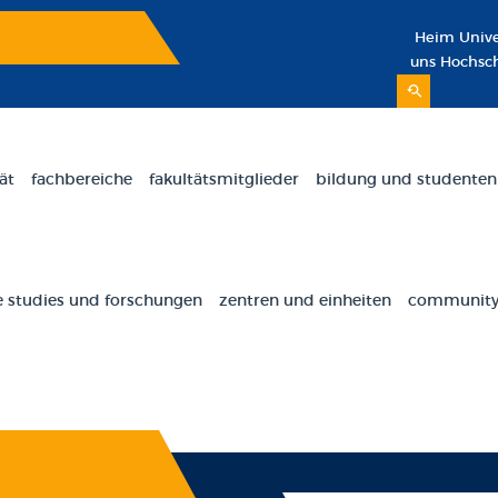
Heim
Unive
uns
Hochsc
ät
fachbereiche
fakultätsmitglieder
bildung und studenten
 studies und forschungen
zentren und einheiten
community 