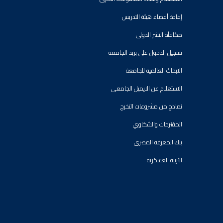
إفادة أعضاء هيئة التدريس
مكافأه النشر الدولى
تسجيل الدخول على بريد الجامعه
الابحاث العالميه للجامعة
الاستعلام عن الايميل الجامعى
نماذج من مشروعات التخرج
المقترحات والشكاوي
بنك المعرفه المصرى
التربيه العسكريه