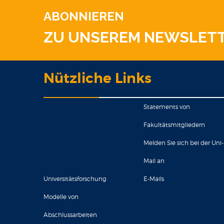
ABONNIEREN
ZU UNSEREM NEWSLET
Nützliche Links
Statements von
Fakultätsmitgliedern
Melden Sie sich bei der Uni-
Mail an
Universitätsforschung
E-Mails
Modelle von
Abschlussarbeiten