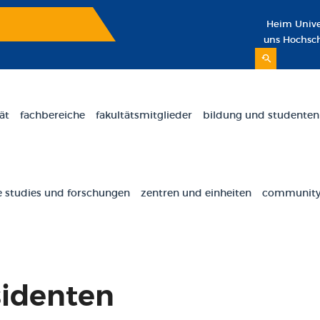
Heim
Unive
uns
Hochsc
ät
fachbereiche
fakultätsmitglieder
bildung und studenten
 studies und forschungen
zentren und einheiten
community 
sidenten