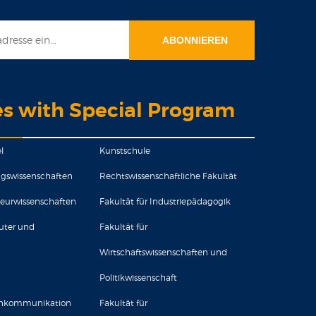
es with Special Program
l
Kunstschule
ungswissenschaften
Rechtswissenschaftliche Fakultät
ieurwissenschaften
Fakultät für Industriepädagogik
uter und
Fakultät für
Wirtschaftswissenschaften und
Politikwissenschaft
senkommunikation
Fakultät für