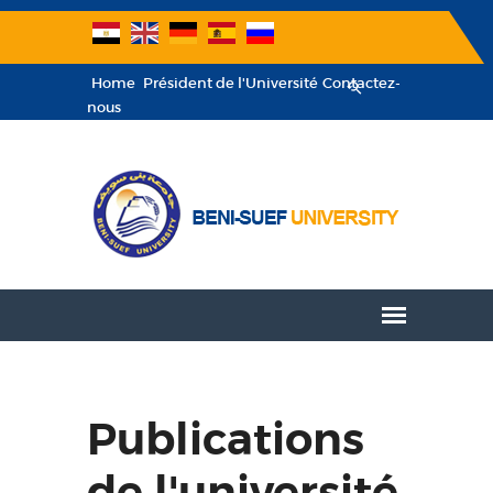
Home
Président de l'Université
Contactez-
nous
Publications
de l'université