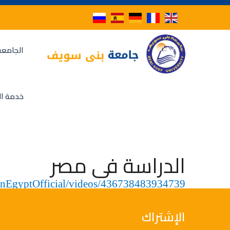
الجامعة
خدمة ال
الدراسة فى مصر
inEgyptOfficial/videos/436738483934739
الإشتراك