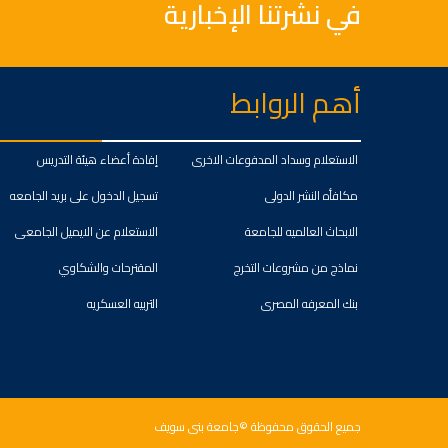
في نشرتنا الإخبارية
أهم الروابط
الاستعلام وسداد المدفوعات الاخرى
إفادة أعضاء هيئة التدريس
مكافأه النشر الدولى
تسجيل الدخول على بريد الجامعه
الابحاث العالميه للجامعة
الاستعلام عن الايميل الجامعى
نماذج من مشروعات التخرج
المقترحات والشكاوي
بنك المعرفه المصرى
التربيه العسكريه
جميع الحقوق محفوظة ©جامعة بنى سويف