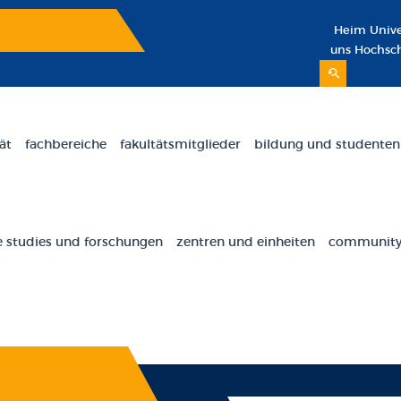
Heim
Unive
uns
Hochsc
ät
fachbereiche
fakultätsmitglieder
bildung und studenten
 studies und forschungen
zentren und einheiten
community 