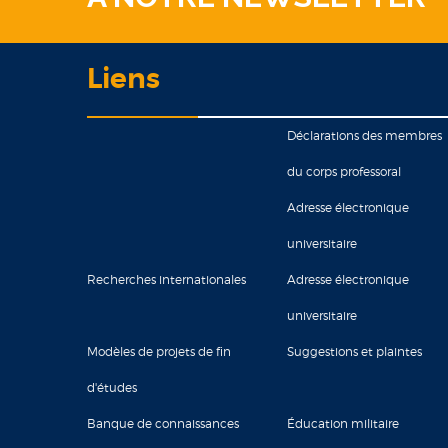
Liens
Déclarations des membres
du corps professoral
Adresse électronique
universitaire
Recherches internationales
Adresse électronique
universitaire
Modèles de projets de fin
Suggestions et plaintes
d'études
Banque de connaissances
Éducation militaire