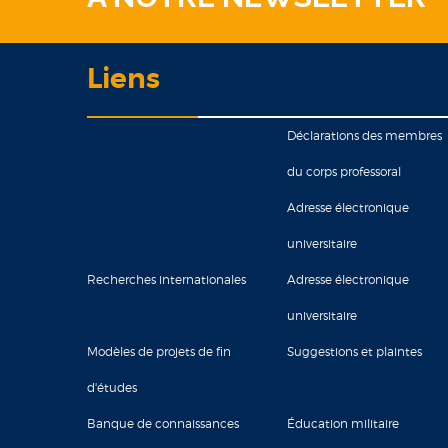
Liens
Déclarations des membres
du corps professoral
Adresse électronique
universitaire
Recherches internationales
Adresse électronique
universitaire
Modèles de projets de fin
Suggestions et plaintes
d'études
Banque de connaissances
Éducation militaire