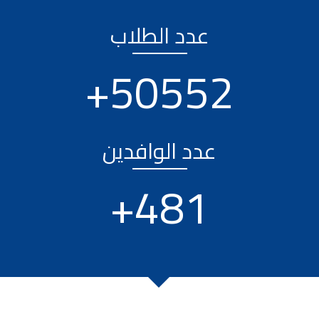
عدد الطلاب
+
69615
عدد الوافدين
+
663