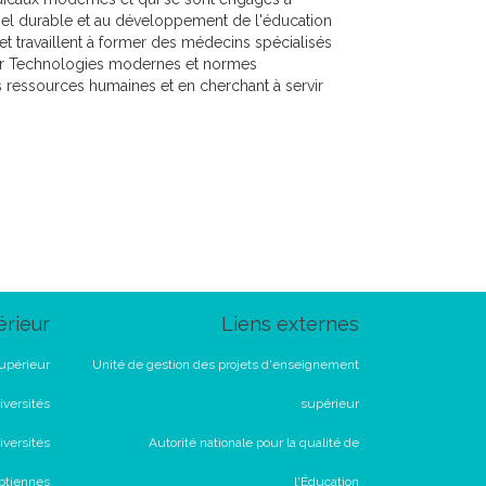
nnel durable et au développement de l'éducation
t travaillent à former des médecins spécialisés
uer Technologies modernes et normes
s ressources humaines et en cherchant à servir
rieur
Liens externes
upérieur
Unité de gestion des projets d'enseignement
versités
supérieur
iversités
Autorité nationale pour la qualité de
ptiennes
l'Éducation