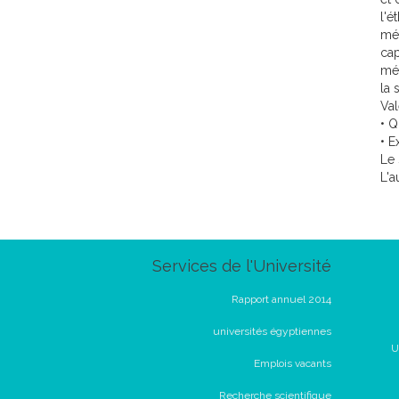
l'é
méd
cap
méd
la 
Val
• Q
• E
Le 
L'a
Services de l'Université
Rapport annuel 2014
universités égyptiennes
U
Emplois vacants
Recherche scientifique