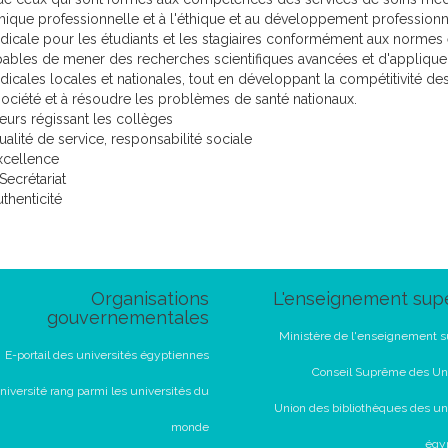
thique professionnelle et à l'éthique et au développement professio
icale pour les étudiants et les stagiaires conformément aux normes e
ables de mener des recherches scientifiques avancées et d'appliq
icales locales et nationales, tout en développant la compétitivité de
société et à résoudre les problèmes de santé nationaux.
eurs régissant les collèges
ualité de service, responsabilité sociale
xcellence
Secrétariat
uthenticité
Organisations
L'enseignement supé
gouvernementales
Ministère de l'enseignement s
E-portail des universités égyptiennes
Conseil Suprême des Uni
niversité rang parmi les universités du
Union des bibliothèques des un
monde
égy