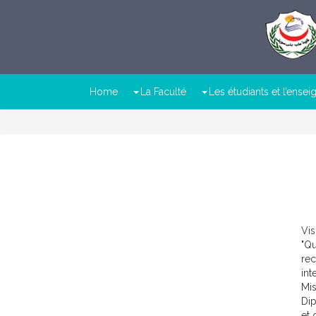
Home
La Faculté
Les étudiants et l’ense
Vi
"Qu
rec
int
Mi
Dip
et 