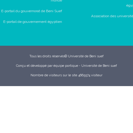
monde
égy
E-portail du gouvernorat de Beni Suef
Association des universit
E-portail de gouvernement égyptien
Tous les droits réservés© Université de Beni suef
Conçu et développé par équipe portique - Université de Beni suef
Nombre de visiteurs sur le site 4665574 visiteur