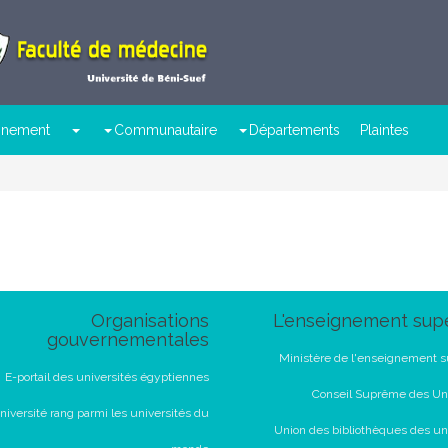
ignement
Communautaire
Départements
Plaintes
Organisations
L'enseignement supé
gouvernementales
Ministère de l'enseignement s
E-portail des universités égyptiennes
Conseil Suprême des Uni
niversité rang parmi les universités du
Union des bibliothèques des un