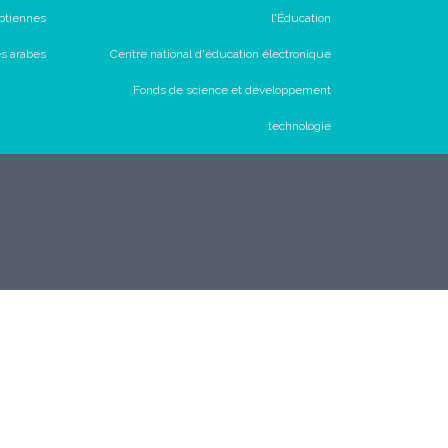
ptiennes
l'Éducation
és arabes
Centre national d'éducation électronique
Fonds de science et développement
technologie