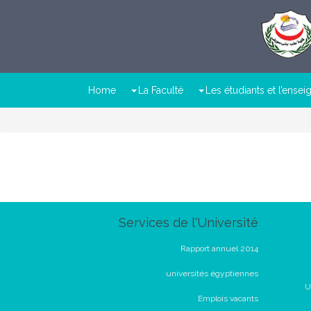
Home
La Faculté
Les étudiants et l’ense
Services de l'Université
Rapport annuel 2014
universités égyptiennes
U
Emplois vacants