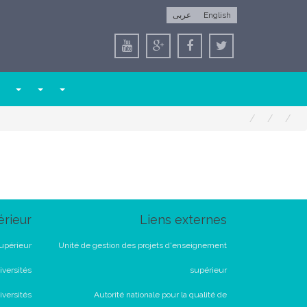
عربى
English
rieur
Liens externes
upérieur
Unité de gestion des projets d'enseignement
versités
supérieur
iversités
Autorité nationale pour la qualité de