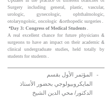
Updates in the practice of different branches of
Surgery including general, plastic, vascular,
urologic, gynecologic, ophthalmologic,
otolaryngoloic, oncologic
&
orthopedic surgeries
.
*
Day 3: Congress of Medical Students
.
A real excellent chance for future physicians
&
surgeons to have an impact on their academic
&
clinical undergraduate studies, held totally by
students for students
.
المؤتمر الأول بقسم
-
المايكروبيولوجي بحضور الأستاذ
الدكتور/ محي الدين الشيخ