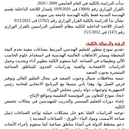
-بدأت الدراسة بالكلية في العام الجامعي 2009 / 2010
-القرار الوزاري رقم (3069) فى 19/9/2010 بإصدار اللائحة الداخلية بقسم
الهندسة المدنية فقط بكلية الهندسة جامعة بنى سويف
-بشأن بدأ الدراسة بالكلية القرار الوزاري رقم (3762) فى 9/12/2012
-إصدار اللائحة الداخلية للكلية بنظام الفصلين الدراسيين بالقرار الوزاري
رقم (147) في 15/1/2012
الرؤية والرسالة بالكلية:
-تقديم نموذج متطور للتعليم الهندسي المرتبط بصناعات معينة تخدم البيئة
المحيطة ويساير الاتجاهات العالمية الهندسية في استخدام علوم الحاسب
الآلي وتطبيقاته في الصناعة. كما ستقوم الكلية بتطوير أداء وتحديث وعمل
الدراسات الاقتصادية والفنية ودراسات الجدوى للمناطق الصناعية
المنتشرة بجنوب الصعيد.
-تنمية محافظات شمال وجنوب الصعيد في مجال التعليم العالي وتوفير
فرص العمل بها، وهذا يأتي متسقا مع البرنامج الانتخابي لفخامة رئيس
الجمهورية وتوجيهات دولة رئيس مجلس الوزراء.
-ايجاد نموذج للتعاون بين المؤسسة التعليمية ومواقع الإنتاج .
-إعداد دورات للتعليم المستمر والتدريب للمهندسين في مجالات تخصص
الكلية.
-توجيه الدراسات العليا نحو حل مشكلات عملية تواجه الصناعات (مثل
صناعة الأسمنت ومواد البناء –الورق – الصناعات المعدنية ).
-دعم مخطط الدولة في أنشاء مناطق صناعية كما ستقوم بأجراء الأبحاث