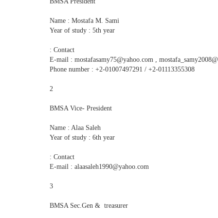
BMSA President
Name : Mostafa M. Sami
Year of study : 5th year
Contact :
E-mail : mostafasamy75@yahoo.com , mostafa_samy2008@
Phone number : +2-01007497291 / +2-01113355308
2
BMSA Vice- President
Name : Alaa Saleh
Year of study : 6th year
Contact :
E-mail : alaasaleh1990@yahoo.com
3
BMSA Sec.Gen & treasurer