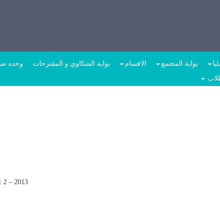
يا
بوابة المجتمع
الاقسام
بوابة الشكاوي و المقترحات
وحده ضما
طلاب
1 2 – 2013