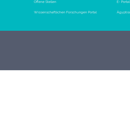
Offene Stellen
E- Porta
Wissenschaftlichen Forschungen Portal
Ägyptis