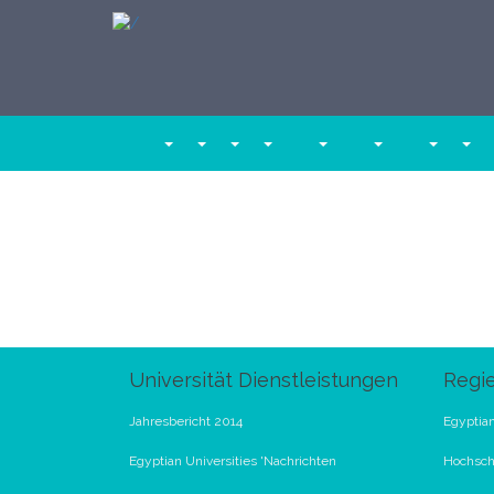
Universität Dienstleistungen
Regi
Jahresbericht 2014
Egyptian
Egyptian Universities 'Nachrichten
Hochschu