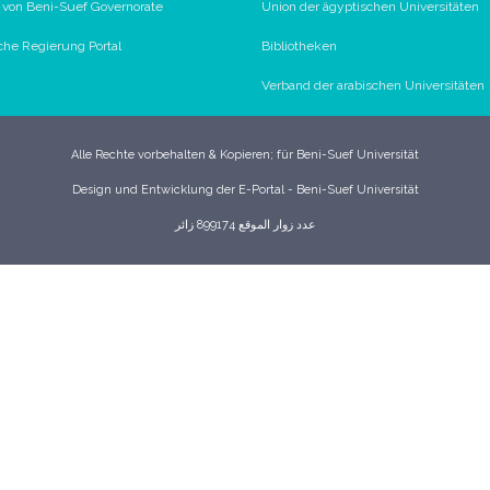
l von Beni-Suef Governorate
Union der ägyptischen Universitäten
che Regierung Portal
Bibliotheken
Verband der arabischen Universitäten
Alle Rechte vorbehalten & Kopieren; für Beni-Suef Universität
Design und Entwicklung der E-Portal - Beni-Suef Universität
عدد زوار الموقع 899174 زائر