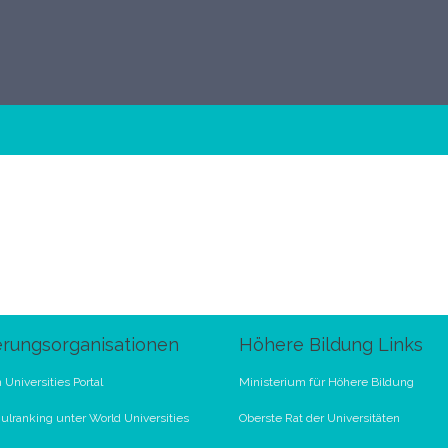
erungsorganisationen
Höhere Bildung Links
 Universities Portal
Ministerium für Höhere Bildung
lranking unter World Universities
Oberste Rat der Universitäten