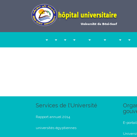
Services de l'Université
Organ
gouv
Rapport annuel 2014
E-portai
universités égyptiennes
Universi