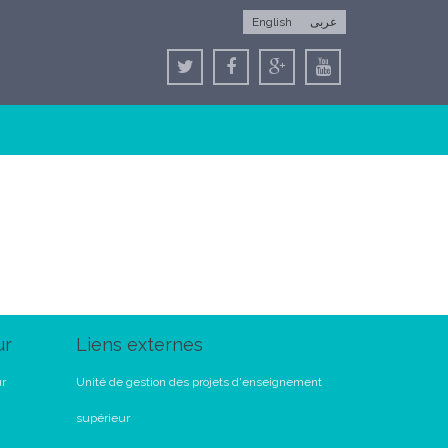
English
عربى
ur
Liens externes
ur
Unité de gestion des projets d'enseignement
supérieur