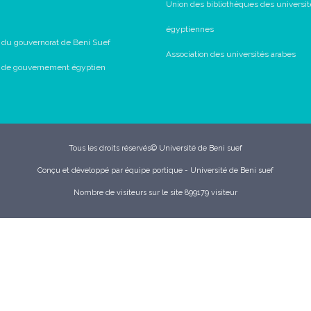
Union des bibliothèques des universit
égyptiennes
l du gouvernorat de Beni Suef
Association des universités arabes
il de gouvernement égyptien
Tous les droits réservés© Université de Beni suef
Conçu et développé par équipe portique - Université de Beni suef
Nombre de visiteurs sur le site 899179 visiteur