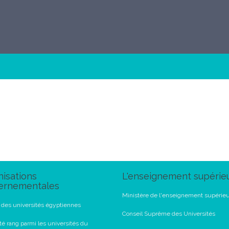
isations
L'enseignement supérie
ernementales
Ministère de l'enseignement supérie
l des universités égyptiennes
Conseil Suprême des Universités
té rang parmi les universités du