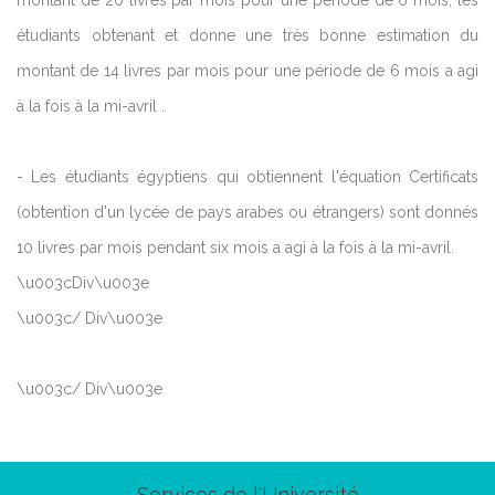
montant de 20 livres par mois pour une période de 6 mois, les
étudiants obtenant et donne une très bonne estimation du
montant de 14 livres par mois pour une période de 6 mois a agi
à la fois à la mi-avril .
- Les étudiants égyptiens qui obtiennent l'équation Certificats
(obtention d'un lycée de pays arabes ou étrangers) sont donnés
10 livres par mois pendant six mois a agi à la fois à la mi-avril.
\u003cDiv\u003e
\u003c/ Div\u003e
\u003c/ Div\u003e
Services de l'Université