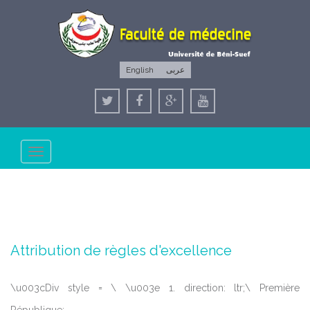
English
عربى
Toggle
navigation
Attribution de règles d'excellence
\u003cDiv style = \ \u003e 1. direction: ltr;\ Première