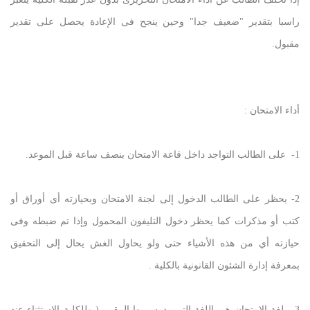
راسبا بتقدير "ضعيف جدا" وحين ينجح فى الإعادة يحصل على تقدير
مقبول.
أداء الامتحان :
1- على الطالب التواجد داخل قاعة الامتحان بنصف ساعة قبل الموعد.
2- يحظر على الطالب الدخول إلى لجنة الامتحان وبحيازته أى أوراق أو
كتب أو مذكرات كما يحظر دخول التليفون المحمول وإذا تم ضبطه وفى
حيازته أي من هذه الأشياء حتى ولو يحاول الغش يحال إلى التحقيق
بمعرفة إدارة الشئون القانونية بالكلية .
3- لغة الامتحان هى اللغة التى يدرس بها المقرر ( وللكلية الإستثناء عند