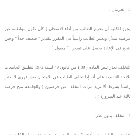
3- الحرمان :
يجوز للكلية أن تحرم الطالب من أداء الامتحان ( كأن تكون مواظبتة غير
مرضية مثلاً ) ويعتبر الطالب راسباً فى المقرر بتقدير " ضعيف جداً " وحين
ينجح فى الإعادة يحصل على تقدير " مقبول " .
التخلف بعذر تنص المادة ( 80 ) من قانون 49 لسنة 1972 لتطبيق الجامعات
للائحة التنفيذية على أنه إذا تخلف الطالب عن الامتحان بعذر قهرى لا يعتبر
راسباً بشرط ألا تزيد مرات التخلف عن فرصتين ( والجامعة منح فرصة
ثالثة عند الضرورة ) .
4- التخلف بدون عذر :
إذا تخلف الطالب عن أداء الامتحان التحريرى بدون عذر تقبله الكلية يتعبر