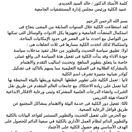
كلمة الأستاذ الدكتور / خالد السيد الحديدى
عميد الكلية ورئيس مجلس إدارة المستشفيات الجامعية
بسم الله الرحمن الرحيم
لقد استطاعت الكلية خلال السنوات السابقة من المضى بنجاح فى
استكمال المنشأت الجامعية و تجهيزها بكل الادوات والوسائل التى تمكنها
من التواصل مع احدث ما فى العصر في حدود الإمكانيات المتاحة.
واستكمالا لذلك اتخذت الكلية مسارها فى ثلاث اتجاهات هى :
اولا: تطبيق سياسة التحديث والتطوير من خلال تنفيذ مدخلات سياسة
جودة الاداء وقد بدأت الكلية فى تفعيل هذة السياسة الى واقع عملى
خاصة ما يتعلق بتطوير المناهج وتحديث اساليب التقدم والاهتمام
بالمشاركة الطلابية فى العملية التعليمية مما يسهم بالتاكيد فى تشكيل
كوادر شبابية متميزة تشرف اسم الكلية
ثانيا : تعمل الكلية على تطوير خططها البحثية وربطها بالبيئة المحيطة بها
كما تعمل على زيادة الاحتكاك مع جامعات العالم المتقدم عن طريق نقل
الخبرات وانشاء الدرجات العلمية المشتركة وتبنى ورعاية الافكار الابداعية
لاعضاء هيئة التدريس
ثالثا: تفعيل دور الكلية فى خدمة البيئة والاهتمام بمشاكل المجتمع عن
طريق قوافل الرعاية الصحية.
مع الحرص على تفعيل التحديث والتطوير المستمر لقواعد البيانات بالكلية
والتطوير الدائم لنظام العمل الأداري بالكلية في سعينا الدائم للحصول على
الهدف الأساسي وهو حصول الكلية على الأعتماد